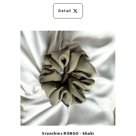
Detail
Srunchies RONGO - khaki