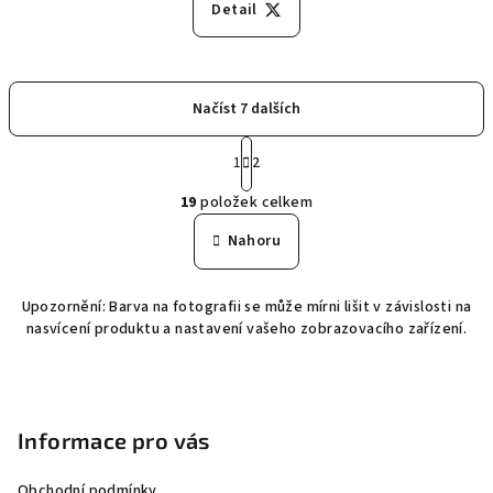
Detail
Načíst 7 dalších
S
1
2
t
O
r
19
položek celkem
á
v
n
l
Nahoru
k
á
o
d
v
Upozornění: Barva na fotografii se může mírni lišit v závislosti na
a
á
nasvícení produktu a nastavení vašeho zobrazovacího zařízení.
n
c
í
í
Z
p
á
r
p
v
Informace pro vás
k
a
y
Obchodní podmínky