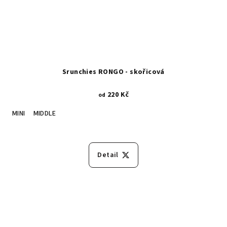
Srunchies RONGO - skořicová
220 Kč
od
MINI
MIDDLE
Detail