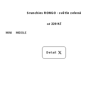
Srunchies RONGO - světle zelená
220 Kč
od
MINI
MIDDLE
Detail