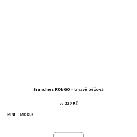
Srunchies RONGO - tmavě béžová
220 Kč
od
MINI
MIDDLE