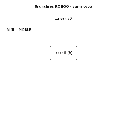
Srunchies RONGO - sametová
220 Kč
od
MINI
MIDDLE
Detail