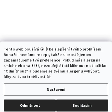
Tento web používá 🍪🍪 ke zlepšení tvého prohlížení.
Bohužel nemáme recept, takže si prostě jenom
zapamatujeme tvé preference. Pokud máš alergii na
smích nebo na 🍪🍪, nezoufej! Stačí kliknout na tlačítko
“Odmítnout” a budeme se tvému alergenu vyhýbat.
Díky za tvou trpělivost 😃
Nastavení
Copyright 2026
Buď lepší
. Všechna práva vyhrazena.
Upravit
nastavení cookies
Odmítnout
Souhlasím
Vytvořil Shoptet