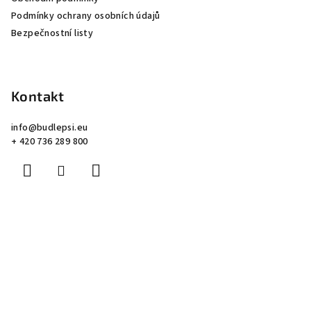
t
v
Podmínky ochrany osobních údajů
í
ý
Bezpečnostní listy
p
i
s
u
Kontakt
info
@
budlepsi.eu
+ 420 736 289 800