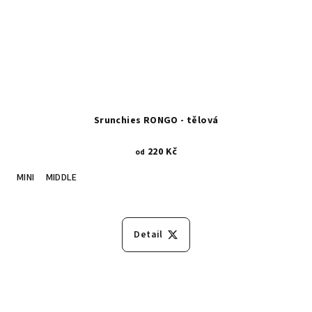
Srunchies RONGO - tělová
220 Kč
od
MINI
MIDDLE
Detail