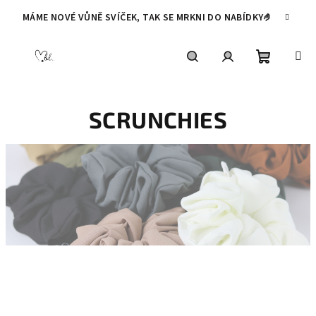
Přejít
MÁME NOVÉ VŮNĚ SVÍČEK, TAK SE MRKNI DO NABÍDKY🤌
na
obsah
Nákupní
Hledat
Přihlášení
SCRUNCHIES
košík