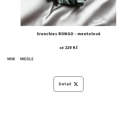
Srunchies RONGO - mentolová
220 Kč
od
MINI
MIDDLE
Detail