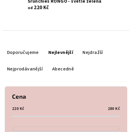
Srunchies RONGO - světle zelená
220 Kč
od
Ř
a
Doporučujeme
Nejlevnější
Nejdražší
z
e
Nejprodávanější
Abecedně
n
í
p
Cena
r
o
220
Kč
280
Kč
d
u