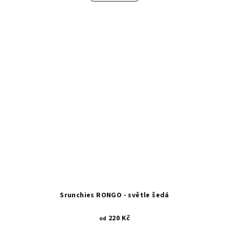
Srunchies RONGO - světle šedá
220 Kč
od