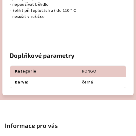
- nepoužívat bělidlo
- žehlit při teplotách až do 110 ° C
- nesušit v sušičce
Doplňkové parametry
Kategorie
:
RONGO
Barva
:
černá
Z
á
p
Informace pro vás
a