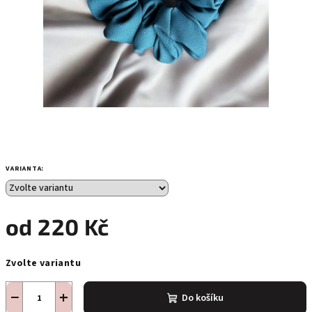
VARIANTA:
od
220 Kč
Měrná
Zvolte variantu
cena:
−
+
Do košíku