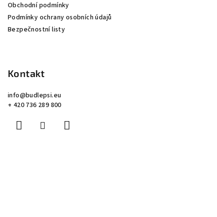
Obchodní podmínky
t
Podmínky ochrany osobních údajů
í
Bezpečnostní listy
Kontakt
info
@
budlepsi.eu
+ 420 736 289 800