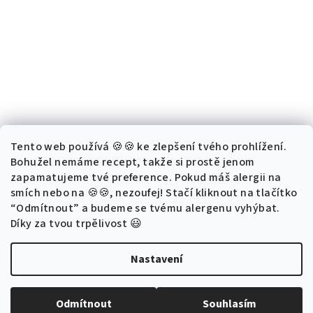
Tento web používá 🍪🍪 ke zlepšení tvého prohlížení.
Bohužel nemáme recept, takže si prostě jenom
zapamatujeme tvé preference. Pokud máš alergii na
smích nebo na 🍪🍪, nezoufej! Stačí kliknout na tlačítko
“Odmítnout” a budeme se tvému alergenu vyhýbat.
Díky za tvou trpělivost 😃
Nastavení
Copyright 2026
Buď lepší
. Všechna práva vyhrazena.
Upravit
nastavení cookies
Odmítnout
Souhlasím