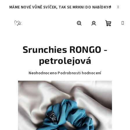
Přejít
MÁME NOVÉ VŮNĚ SVÍČEK, TAK SE MRKNI DO NABÍDKY🤌
na
obsah
Nákupní
Hledat
Přihlášení
Srunchies RONGO -
košík
petrolejová
Průměrné
Neohodnoceno
Podrobnosti hodnocení
hodnocení
produktu
je
0,0
z
5
hvězdiček.