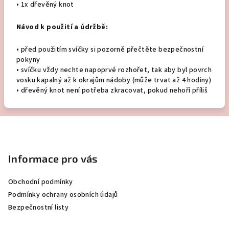
• 1x dřevěný knot
Návod k použití
a údržbě:
•
před použitím svíčky si pozorně přečtěte bezpečnostní
pokyny
•
svíčku vždy nechte napoprvé rozhořet, tak aby byl povrch
vosku kapalný až k okrajům nádoby (může trvat až 4 hodiny)
•
dřevěný knot není potřeba zkracovat, pokud nehoří příliš
Z
á
p
Informace pro vás
a
Obchodní podmínky
t
Podmínky ochrany osobních údajů
í
Bezpečnostní listy