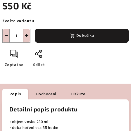
550 Kč
Měrná
Zvolte variantu
cena:
−
+
Do košíku
Zeptat se
Sdílet
Popis
Hodnocení
Diskuze
Detailní popis produktu
• objem vosku 230 ml
• doba hoření cca 35 hodin