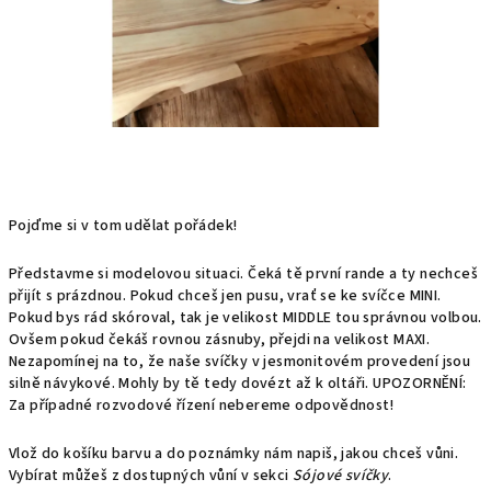
Pojďme si v tom udělat pořádek!
Představme si modelovou situaci. Čeká tě první rande a ty nechceš
přijít s prázdnou. Pokud chceš jen pusu, vrať se ke svíčce MINI.
Pokud bys rád skóroval, tak je velikost MIDDLE tou správnou volbou.
Ovšem pokud čekáš rovnou zásnuby, přejdi na velikost MAXI.
Nezapomínej na to, že naše svíčky v jesmonitovém provedení jsou
silně návykové. Mohly by tě tedy dovézt až k oltáři. UPOZORNĚNÍ:
Za případné rozvodové řízení nebereme odpovědnost!
Vlož do košíku barvu a do poznámky nám napiš, jakou chceš vůni.
Vybírat můžeš z dostupných vůní v sekci
Sójové svíčky
.