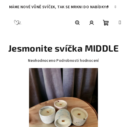
Přejít
MÁME NOVÉ VŮNĚ SVÍČEK, TAK SE MRKNI DO NABÍDKY🤌
na
obsah
Nákupní
Hledat
Přihlášení
Jesmonite svíčka MIDDLE
košík
Průměrné
Neohodnoceno
Podrobnosti hodnocení
hodnocení
produktu
je
0,0
z
5
hvězdiček.