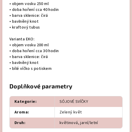
• objem vosku 250 ml
•
doba hoření cca 40 hodin
•
barva sklenice: čirá
•
bavlněný knot
•
kraftový tubus
Varianta EKO:
• objem vosku 200 ml
•
doba hoření cca 30 hodin
•
barva sklenice: čirá
•
bavlněný knot
•
bílé víčko s potiskem
Doplňkové parametry
Kategorie
:
SÓJOVÉ SVÍČKY
Aroma
:
Zelený květ
Druh
:
květinová, jarní/letní