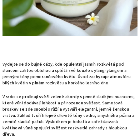
Vydejte se do bujné oázy, kde opulentní jasmín rozkvétá pod
sluncem zalitou oblohou a splétá své kouzlo s ylang-ylangem a
jemnými tóny pomerančového květu. Úvod zachycuje atmosféru
bílých květin v plném rozkvětu a horkého letního dne.
V srdci se prolínají svěží zelené akordy s jemně sladkými nuancemi,
které vůni dodávají lehkost a přirozenou svěžest. Sametová
broskev se zde snoubí s růží a vytváří elegantní, jemně ženskou
vrstvu. Základ tvoří hřejivé dřevité tóny cedru, smyslného pižma a
zemitě sladké pačuli. Výsledkem je bohatá a sofistikovaná
květinová vůně spojující svěžest rozkvetlé zahrady s hloubkou
dřeva.