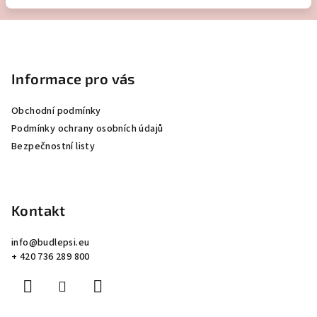
Z
á
p
Informace pro vás
a
Obchodní podmínky
t
Podmínky ochrany osobních údajů
í
Bezpečnostní listy
Kontakt
info
@
budlepsi.eu
+ 420 736 289 800