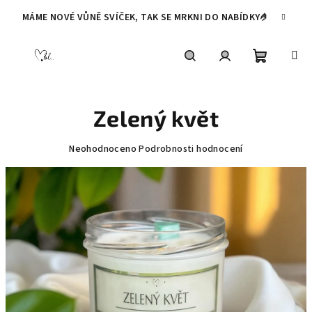
Přejít
MÁME NOVÉ VŮNĚ SVÍČEK, TAK SE MRKNI DO NABÍDKY🤌
na
obsah
Nákupní
Hledat
Přihlášení
Zelený květ
košík
Průměrné
Neohodnoceno
Podrobnosti hodnocení
hodnocení
produktu
je
0,0
z
5
hvězdiček.