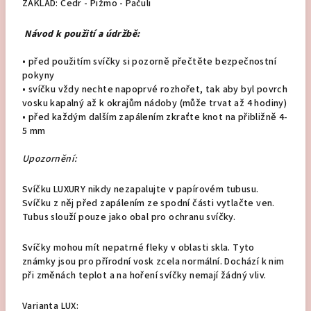
ZÁKLAD: Cedr - Pižmo - Pačuli
Návod k použití
a údržbě:
•
před použitím svíčky si pozorně přečtěte bezpečnostní
pokyny
•
svíčku vždy nechte napoprvé rozhořet, tak aby byl povrch
vosku kapalný až k okrajům nádoby (může trvat až 4 hodiny)
•
před každým dalším zapálením zkraťte knot na přibližně 4-
5 mm
Upozornění:
Svíčku LUXURY nikdy nezapalujte v papírovém tubusu.
Svíčku z něj před zapálením ze spodní části vytlačte ven.
Tubus slouží pouze jako obal pro ochranu svíčky.
Svíčky mohou mít nepatrné fleky v oblasti skla. Tyto
známky jsou pro přírodní vosk zcela normální. Dochází k nim
při změnách teplot a na hoření svíčky nemají žádný vliv.
Varianta LUX: