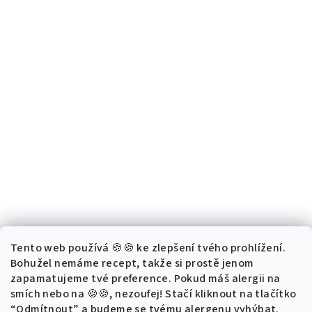
Tento web používá 🍪🍪 ke zlepšení tvého prohlížení.
Bohužel nemáme recept, takže si prostě jenom
zapamatujeme tvé preference. Pokud máš alergii na
smích nebo na 🍪🍪, nezoufej! Stačí kliknout na tlačítko
“Odmítnout” a budeme se tvému alergenu vyhýbat.