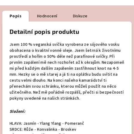
Popis
Hodnocení
Diskuze
Detailní popis produktu
Jsem 100 % veganská svíčka vyrobena ze sójového vosku
obohacena o kvalitní vonné oleje. Jsem šetrná k životnímu
prostředí a hořím o
50%
déle než parafínové svíčky. Při
prvním zapálení mě nech rozhořet až k okrajům. Nezapomeň
mi před každým dalším zapálením zastřihnout knot na 4-5
mm. Hezky se o mě starej a já ti na oplátku budu svítit na
cestu velmi dlouho. Na konci našeho kamarádství ti
přenechám svou schránku, kterou můžeš použít na něco
užitečného. Než mě pořádně rozpálíš, přečti si bezpečností
pokyny uvedené na našich stránkách.
Složení:
HLAVA: Jasmín - Ylang Ylang - Pomeranč
SRDCE: Růže - Konvalinka - Broskev