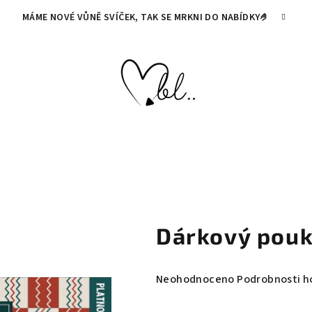
MÁME NOVÉ VŮNĚ SVÍČEK, TAK SE MRKNI DO NABÍDKY🤌
Dárkový pouk
Průměrné
Neohodnoceno
Podrobnosti h
hodnocení