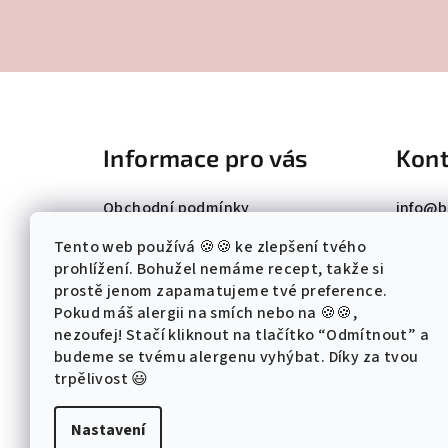
Z
á
Informace pro vás
Kont
p
a
Obchodní podmínky
info
@
b
+ 420 7
t
Podmínky ochrany osobních údajů
Tento web používá 🍪🍪 ke zlepšení tvého
Bezpečnostní listy
prohlížení. Bohužel nemáme recept, takže si
í
prostě jenom zapamatujeme tvé preference.
Pokud máš alergii na smích nebo na 🍪🍪,
nezoufej! Stačí kliknout na tlačítko “Odmítnout” a
budeme se tvému alergenu vyhýbat. Díky za tvou
trpělivost 😃
Nastavení