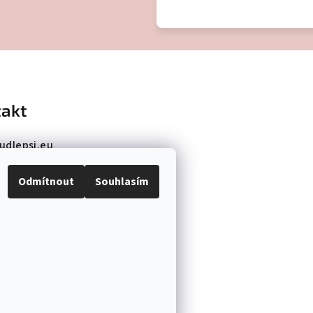
akt
udlepsi.eu
36 289 800
Odmítnout
Souhlasím