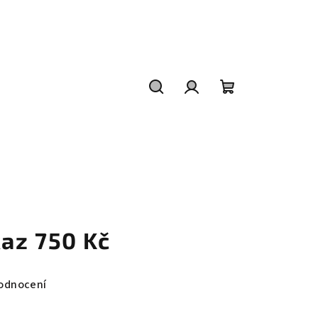
Hledat
Přihlášení
Nákupní
košík
az 750 Kč
odnocení