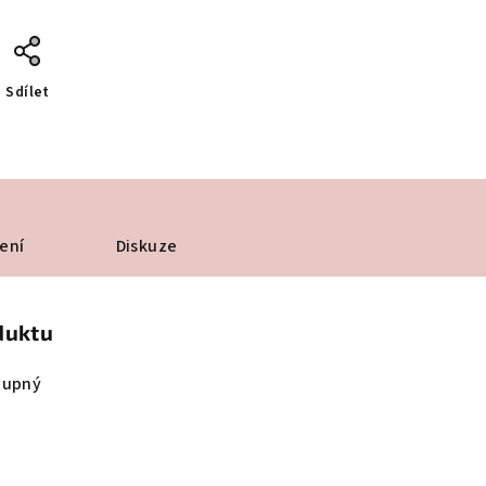
Sdílet
ení
Diskuze
duktu
tupný