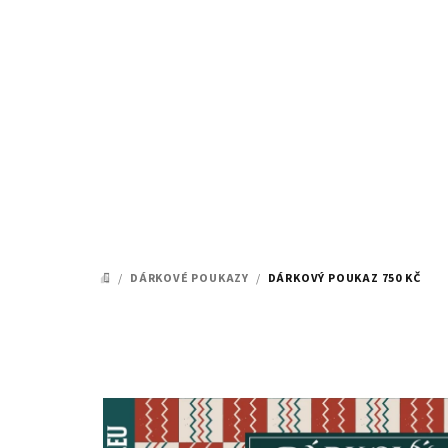
Přejít
na
obsah
/
DÁRKOVÉ POUKAZY
/
DÁRKOVÝ POUKAZ 750 KČ
DOMŮ