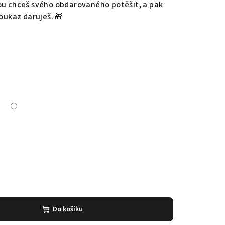
ou chceš svého obdarovaného potěšit, a pak
poukaz daruješ. 🎁
Do košíku