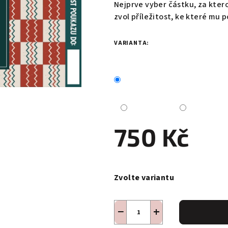
produktu
Nejprve vyber částku, za kter
je
zvol příležitost, ke které mu 
0,0
z
VARIANTA:
5
hvězdiček.
750 Kč
Měrná
cena:
Zvolte variantu
−
+